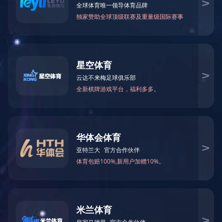
一氧化碳报警器
物联网模块
查看更多
查看更多