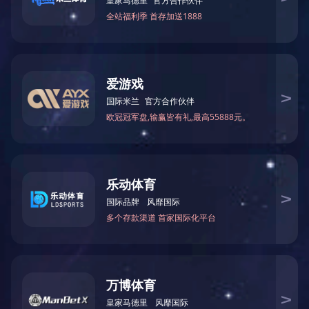
计时器
计时器
查看更多
查看更多