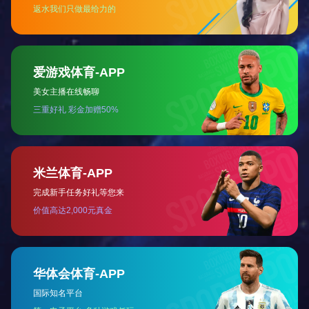
查看更多
查看更多
电机–定子
查看更多