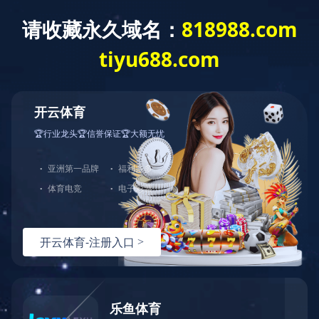
通机动力类
发电机