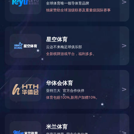
重庆瑜欣平瑞拥有工程、制造和销售能力。
我们正在开发卓越的产品和服务，并投资于突破性创新，使人们做得更好、更安
全、更容易。
快速导航
关于我们
发展历史
项目案例
解决方案
爱体育（中国）
热门产品