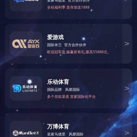
通机动力类
发电机
爱体育官方网页版
锂电储能类
爱体育（中国）
电话: 023-65828790
地址: 重庆市九龙坡区含谷镇高腾大道992号
邮箱: maoyi@cqyx.com.cn
版权所有：爱体育官方网页版
网站地图
-
渝公网安备 50009802002385号
-
备案号：
渝ICP备20001267号